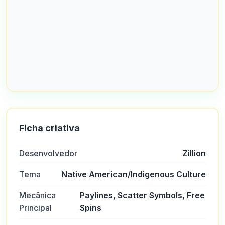
Ficha criativa
Desenvolvedor
Zillion
Tema
Native American/Indigenous Culture
Mecânica
Paylines, Scatter Symbols, Free
Principal
Spins