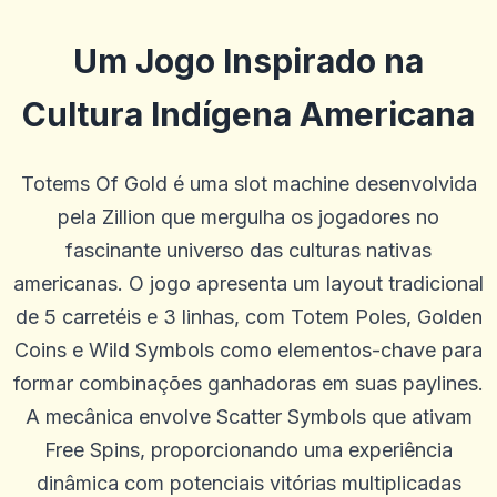
Um Jogo Inspirado na
Cultura Indígena Americana
Totems Of Gold é uma slot machine desenvolvida
pela Zillion que mergulha os jogadores no
fascinante universo das culturas nativas
americanas. O jogo apresenta um layout tradicional
de 5 carretéis e 3 linhas, com Totem Poles, Golden
Coins e Wild Symbols como elementos-chave para
formar combinações ganhadoras em suas paylines.
A mecânica envolve Scatter Symbols que ativam
Free Spins, proporcionando uma experiência
dinâmica com potenciais vitórias multiplicadas