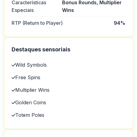
Características
Bonus Rounds, Multiplier
Especiais
Wins
RTP (Return to Player)
94%
Destaques sensoriais
Wild Symbols
Free Spins
Multiplier Wins
Golden Coins
Totem Poles