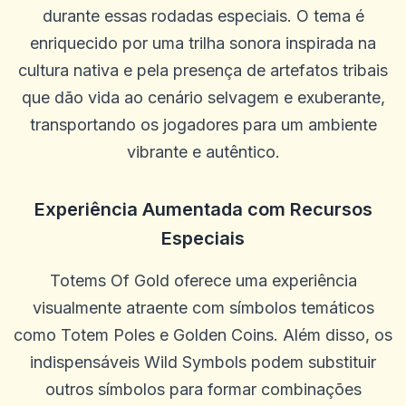
durante essas rodadas especiais. O tema é
enriquecido por uma trilha sonora inspirada na
cultura nativa e pela presença de artefatos tribais
que dão vida ao cenário selvagem e exuberante,
transportando os jogadores para um ambiente
vibrante e autêntico.
Experiência Aumentada com Recursos
Especiais
Totems Of Gold oferece uma experiência
visualmente atraente com símbolos temáticos
como Totem Poles e Golden Coins. Além disso, os
indispensáveis Wild Symbols podem substituir
outros símbolos para formar combinações