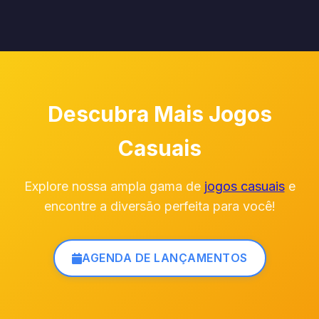
Descubra Mais Jogos
Casuais
Explore nossa ampla gama de
jogos casuais
e
encontre a diversão perfeita para você!
AGENDA DE LANÇAMENTOS