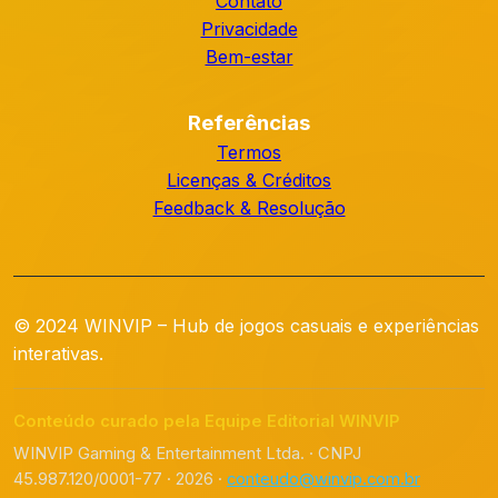
Contato
Privacidade
Bem-estar
Referências
Termos
Licenças & Créditos
Feedback & Resolução
© 2024 WINVIP – Hub de jogos casuais e experiências
interativas.
Conteúdo curado pela Equipe Editorial WINVIP
WINVIP Gaming & Entertainment Ltda. · CNPJ
45.987.120/0001-77 · 2026 ·
conteudo@winvip.com.br