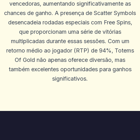
vencedoras, aumentando significativamente as
chances de ganho. A presença de Scatter Symbols
desencadeia rodadas especiais com Free Spins,
que proporcionam uma série de vitórias
multiplicadas durante essas sessões. Com um
retorno médio ao jogador (RTP) de 94%, Totems
Kameron Bacon
K
2025-10-22 03:17:18
Of Gold não apenas oferece diversão, mas
Ótimo site, pagamentos rápidos e ótimas probabilidades. O
suporte geralmente é rápido, às vezes pode ser lento, mas a
também excelentes oportunidades para ganhos
persistência compensa. Sou leal ao solo há 5 anos
significativos.
0
0
Randy Cha
R
2025-10-15 07:14:12
Bom tempo para passar
0
0
Wade Thurmond
W
2025-10-03 11:10:46
Deve ser um dos melhores cassinos do mercado, eu realmente
gosto deste