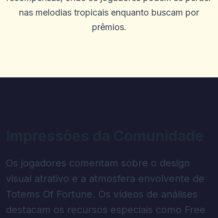
nas melodias tropicais enquanto buscam por
0
0
prêmios.
Randy Cha
R
2025-10-15 07:14:12
Bom tempo para passar
0
0
Wade Thurmond
W
2025-10-03 11:10:46
Deve ser um dos melhores cassinos do mercado, eu realmente
gosto deste
0
0
Impressões da Comunidade
Wylee
W
2025-10-01 07:09:57
Ótima plataforma de jogos com muitas chances de vencer e
também uma experiência legítima e divertida
Os jogadores comentam sobre o design
0
0
visual atrativo e a atmosfera envolvente de
Seraphina Lowe
Totems Of Fortune. Os vídeos de análises
S
2025-09-30 00:03:50
A promoção da aposta livre 3+1 é brilhante. É um incentivo
destacam os recursos especiais como Free
divertido que agrega valor real sem ser muito limitado.