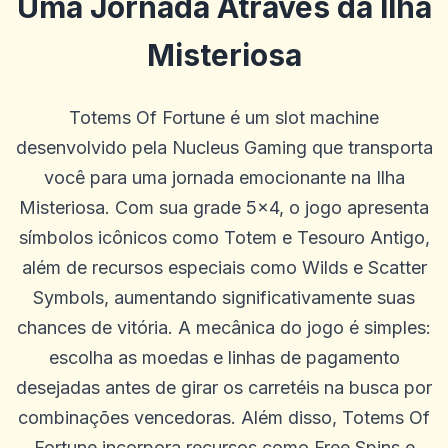
Uma Jornada Através da Ilha
Misteriosa
Totems Of Fortune é um slot machine
desenvolvido pela Nucleus Gaming que transporta
você para uma jornada emocionante na Ilha
Misteriosa. Com sua grade 5x4, o jogo apresenta
símbolos icônicos como Totem e Tesouro Antigo,
além de recursos especiais como Wilds e Scatter
Symbols, aumentando significativamente suas
chances de vitória. A mecânica do jogo é simples:
escolha as moedas e linhas de pagamento
desejadas antes de girar os carretéis na busca por
combinações vencedoras. Além disso, Totems Of
Fortune incorpora recursos como Free Spins e