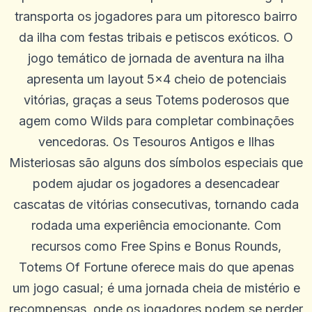
transporta os jogadores para um pitoresco bairro
da ilha com festas tribais e petiscos exóticos. O
jogo temático de jornada de aventura na ilha
apresenta um layout 5x4 cheio de potenciais
vitórias, graças a seus Totems poderosos que
agem como Wilds para completar combinações
vencedoras. Os Tesouros Antigos e Ilhas
Misteriosas são alguns dos símbolos especiais que
podem ajudar os jogadores a desencadear
cascatas de vitórias consecutivas, tornando cada
rodada uma experiência emocionante. Com
recursos como Free Spins e Bonus Rounds,
Kameron Bacon
Totems Of Fortune oferece mais do que apenas
K
2025-10-22 03:17:18
um jogo casual; é uma jornada cheia de mistério e
Ótimo site, pagamentos rápidos e ótimas probabilidades. O
suporte geralmente é rápido, às vezes pode ser lento, mas a
recompensas, onde os jogadores podem se perder
persistência compensa. Sou leal ao solo há 5 anos