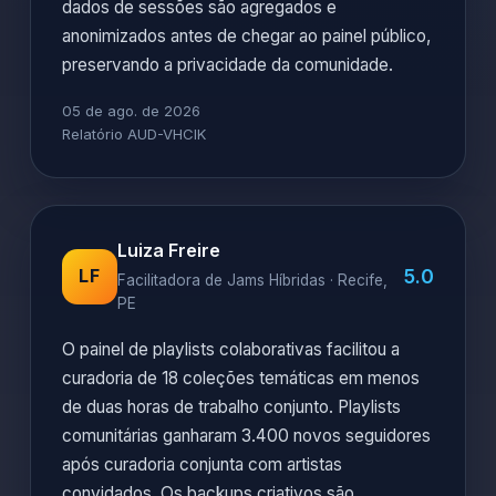
dados de sessões são agregados e
anonimizados antes de chegar ao painel público,
preservando a privacidade da comunidade.
05 de ago. de 2026
Relatório AUD-VHCIK
Luiza Freire
5.0
LF
Facilitadora de Jams Híbridas · Recife,
PE
O painel de playlists colaborativas facilitou a
curadoria de 18 coleções temáticas em menos
de duas horas de trabalho conjunto. Playlists
comunitárias ganharam 3.400 novos seguidores
após curadoria conjunta com artistas
convidados. Os backups criativos são