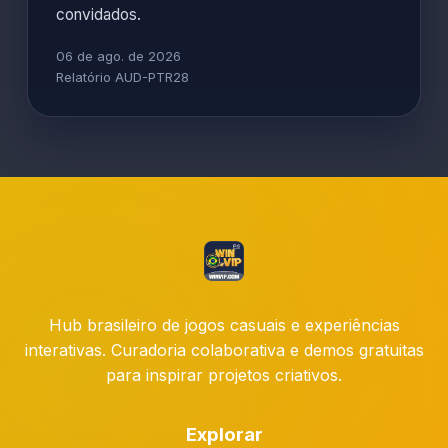
convidados.
06 de ago. de 2026
Relatório AUD-PTR28
Hub brasileiro de jogos casuais e experiências
interativas. Curadoria colaborativa e demos gratuitas
para inspirar projetos criativos.
Explorar