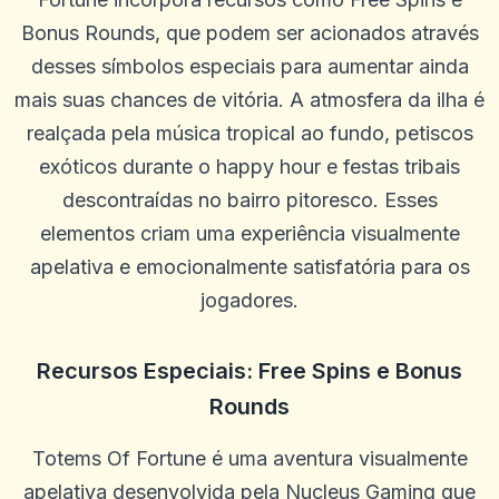
Bonus Rounds, que podem ser acionados através
desses símbolos especiais para aumentar ainda
mais suas chances de vitória. A atmosfera da ilha é
realçada pela música tropical ao fundo, petiscos
exóticos durante o happy hour e festas tribais
descontraídas no bairro pitoresco. Esses
elementos criam uma experiência visualmente
apelativa e emocionalmente satisfatória para os
jogadores.
Recursos Especiais: Free Spins e Bonus
Rounds
Totems Of Fortune é uma aventura visualmente
apelativa desenvolvida pela Nucleus Gaming que