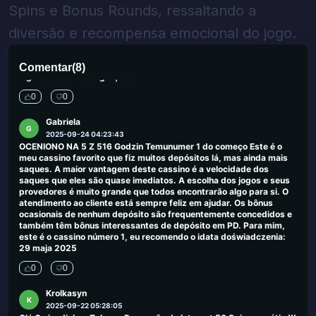
Spins e Bonus Rounds, ressaltando a
0
0
diversão e recompensa emocional do jogo.
Michaela Archer
M
2025-09-26 03:42:10
Encontrei alguns jogos subestimados aqui que não viram em outro
Comentar
(
8
)
lugar. Tão bom e engraçado
0
0
Gabriela
G
2025-09-24 04:23:43
OCENIONO NA 5 Z 516 Godzin Temunumer 1 do começo Este é o
meu cassino favorito que fiz muitos depósitos lá, mas ainda mais
saques. A maior vantagem deste cassino é a velocidade dos
saques que eles são quase imediatos. A escolha dos jogos e seus
provedores é muito grande que todos encontrarão algo para si. O
atendimento ao cliente está sempre feliz em ajudar. Os bônus
ocasionais de nenhum depósito são frequentemente concedidos e
também têm bônus interessantes de depósito em PD. Para mim,
este é o cassino número 1, eu recomendo o idata doświadczenia:
29 maja 2025
0
0
Krolkasyn
K
2025-09-22 05:28:05