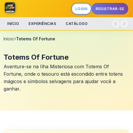
LOGIN
REGISTRAR-SE
INÍCIO
EXPERIÊNCIAS
CATÁLOGO
Início
Totems Of Fortune
Totems Of Fortune
Aventure-se na Ilha Misteriosa com Totems Of
Fortune, onde o tesouro está escondido entre totens
mágicos e símbolos selvagens para ajudar você a
ganhar.