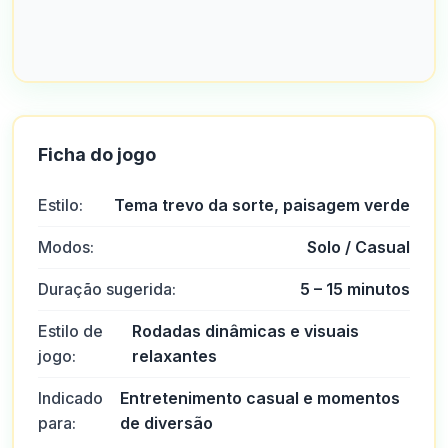
Ficha do jogo
Estilo:
Tema trevo da sorte, paisagem verde
Modos:
Solo / Casual
Duração sugerida:
5 – 15 minutos
Estilo de
Rodadas dinâmicas e visuais
jogo:
relaxantes
Indicado
Entretenimento casual e momentos
para:
de diversão