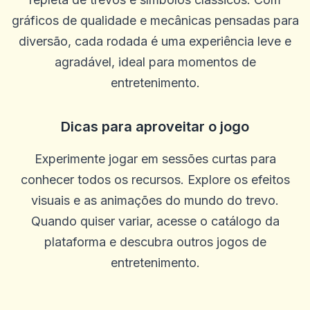
gráficos de qualidade e mecânicas pensadas para
diversão, cada rodada é uma experiência leve e
agradável, ideal para momentos de
entretenimento.
Kameron Bacon
K
2025-10-22 03:17:18
Dicas para aproveitar o jogo
Ótimo site, pagamentos rápidos e ótimas probabilidades. O
suporte geralmente é rápido, às vezes pode ser lento, mas a
persistência compensa. Sou leal ao solo há 5 anos
Experimente jogar em sessões curtas para
0
0
conhecer todos os recursos. Explore os efeitos
visuais e as animações do mundo do trevo.
Randy Cha
R
2025-10-15 07:14:12
Quando quiser variar, acesse o catálogo da
Bom tempo para passar
plataforma e descubra outros jogos de
0
0
entretenimento.
Wade Thurmond
W
2025-10-03 11:10:46
Deve ser um dos melhores cassinos do mercado, eu realmente
gosto deste