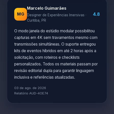
Marcelo Guimarães
4.8
MG
Designer de Experiências Imersivas ·
Curitiba, PR
O modo janela do estúdio modular possibilitou
capturas em 4K sem travamentos mesmo com
transmissões simultâneas. O suporte entregou
kits de eventos híbridos em até 2 horas após a
solicitação, com roteiros e checklists
personalizados. Todos os materiais passam por
revisão editorial dupla para garantir linguagem
inclusiva e referências atualizadas.
03 de ago. de 2026
Relatório AUD-4OE74