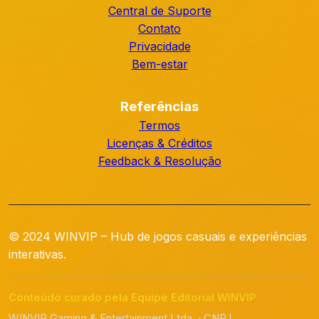
Central de Suporte
Contato
Privacidade
Bem-estar
Referências
Termos
Licenças & Créditos
Feedback & Resolução
© 2024 WINVIP – Hub de jogos casuais e experiências
interativas.
Conteúdo curado pela Equipe Editorial WINVIP
WINVIP Gaming & Entertainment Ltda. · CNPJ