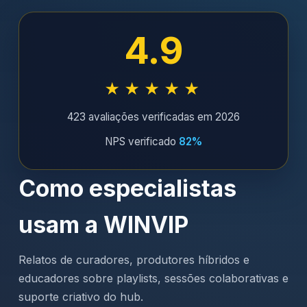
4.9
★★★★★
423 avaliações verificadas em 2026
NPS verificado
82%
Como especialistas
usam a WINVIP
Relatos de curadores, produtores híbridos e
educadores sobre playlists, sessões colaborativas e
suporte criativo do hub.