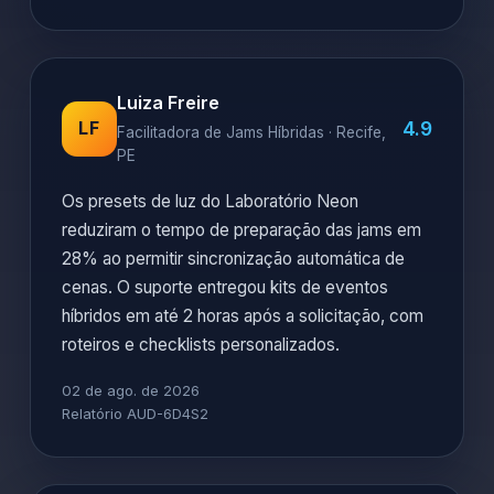
Luiza Freire
4.9
LF
Facilitadora de Jams Híbridas · Recife,
PE
Os presets de luz do Laboratório Neon
reduziram o tempo de preparação das jams em
28% ao permitir sincronização automática de
cenas. O suporte entregou kits de eventos
híbridos em até 2 horas após a solicitação, com
roteiros e checklists personalizados.
02 de ago. de 2026
Relatório AUD-6D4S2