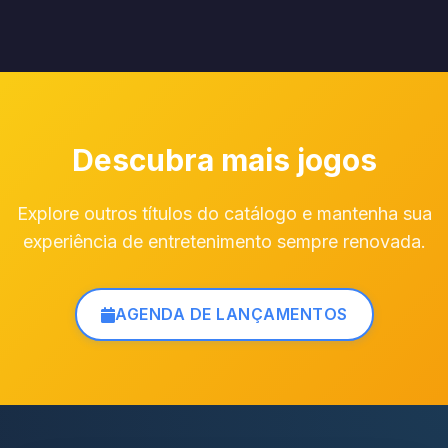
Descubra mais jogos
Explore outros títulos do catálogo e mantenha sua
experiência de entretenimento sempre renovada.
AGENDA DE LANÇAMENTOS