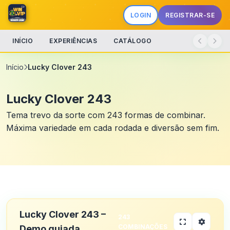
LOGIN
REGISTRAR-SE
INÍCIO
EXPERIÊNCIAS
CATÁLOGO
Início
Lucky Clover 243
Lucky Clover 243
Tema trevo da sorte com 243 formas de combinar.
Máxima variedade em cada rodada e diversão sem fim.
Lucky Clover 243 –
243
COMBINAÇÕES
Demo guiada