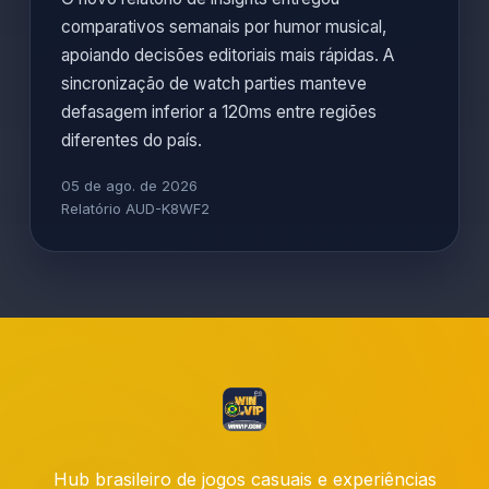
comparativos semanais por humor musical,
apoiando decisões editoriais mais rápidas. A
sincronização de watch parties manteve
defasagem inferior a 120ms entre regiões
diferentes do país.
05 de ago. de 2026
Relatório AUD-K8WF2
Hub brasileiro de jogos casuais e experiências