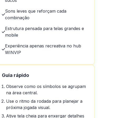
sucos
Sons leves que reforçam cada
combinação
e geralmente é rápido, às
lo há 5 anos
Estrutura pensada para telas grandes e
mobile
Experiência apenas recreativa no hub
WINVIP
Guia rápido
Observe como os símbolos se agrupam
na área central.
Use o ritmo da rodada para planejar a
próxima jogada visual.
Ative tela cheia para enxergar detalhes