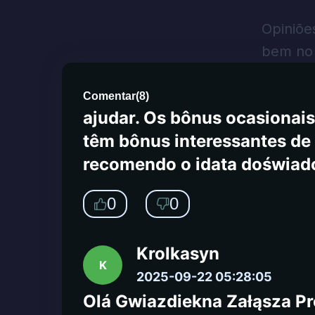
2025-09-24 04:23:43
OCENIONO NA 5 Z 516 Godzi
Opiniõe
muitos depósitos lá, mas ai
bem no 
dos saques que eles são qua
grande que todos encontrarã
Comentar
(
8
)
ajudar. Os bônus ocasiona
têm bônus interessantes de 
recomendo o idata doświad
0
0
Krolkasyn
K
2025-09-22 05:28:05
Olá Gwiazdiekna Załąsza Pr