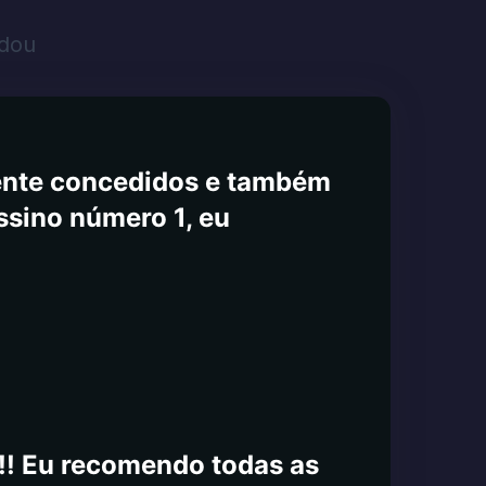
 cassino favorito que fiz
odou
ste cassino é a velocidade
seus provedores é muito
nte está sempre feliz em
ente concedidos e também
ssino número 1, eu
!! Eu recomendo todas as