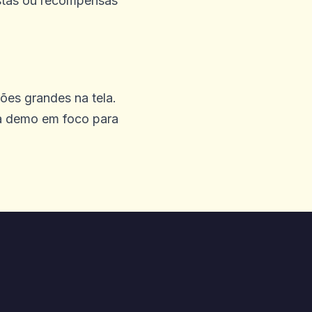
ostas ou recompensas
do que agrega valor real
es grandes na tela.
a demo em foco para
 lugar. Tão bom e