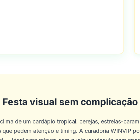
assinos do mercado, eu realmente gos
com muitas chances de vencer e tamb
Festa visual sem complicação
 clima de um cardápio tropical: cerejas, estrelas-caram
que pedem atenção e timing. A curadoria WINVIP pos