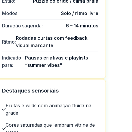
Estilo:
Puzzle colorido / clima praia
Modos:
Solo / ritmo livre
Duração sugerida:
6 – 14 minutos
Rodadas curtas com feedback
Ritmo:
visual marcante
Indicado
Pausas criativas e playlists
para:
“summer vibes”
Destaques sensoriais
Frutas e wilds com animação fluida na
grade
Cores saturadas que lembram vitrine de