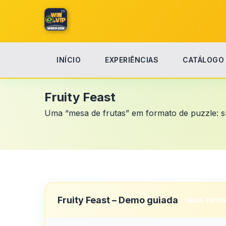
INÍCIO
EXPERIÊNCIAS
CATÁLOGO
Início
Fruity Feast
Fruity Feast
Uma “mesa de frutas” em formato de puzzle: sím
Fruity Feast – Demo guiada
TEMA TROPI