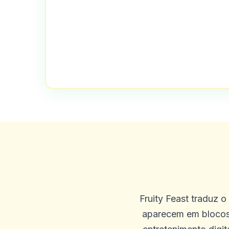
W
2025-10-03 11:10:46
Deve ser um dos melhores c
0
0
Wylee
W
2025-10-01 07:09:57
Ótima plataforma de jogos 
e divertida
0
0
Fruity Feast traduz o
Seraphina Lowe
aparecem em blocos 
S
2025-09-30 00:03:50