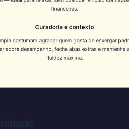
tal — ideal para relaxar, sem qualquer vínculo com ap
+1 é brilhante. É um incentivo diverti
financeiras.
Curadoria e contexto
ampla costumam agradar quem gosta de enxergar padrõ
sar sobre desempenho, feche abas extras e mantenha 
fluidez máxima.
estimados aqui que não viram em outro
nidade