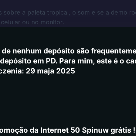
n Temunumer 1 do começo Este é o meu
s sobre a paleta tropical, o som e se a demo r
nda mais saques. A maior vantagem de
celular ou no monitor.
se imediatos. A escolha dos jogos e 
o algo para si. O atendimento ao clie
is de nenhum depósito são frequentem
depósito em PD. Para mim, este é o ca
czenia: 29 maja 2025
omoção da Internet 50 Spinuw grátis !