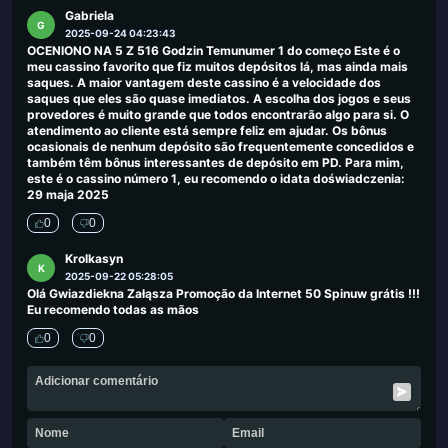
Gabriela
G
2025-09-24 04:23:43
OCENIONO NA 5 Z 516 Godzin Temunumer 1 do começo Este é o
meu cassino favorito que fiz muitos depósitos lá, mas ainda mais
saques. A maior vantagem deste cassino é a velocidade dos
saques que eles são quase imediatos. A escolha dos jogos e seus
provedores é muito grande que todos encontrarão algo para si. O
atendimento ao cliente está sempre feliz em ajudar. Os bônus
ocasionais de nenhum depósito são frequentemente concedidos e
também têm bônus interessantes de depósito em PD. Para mim,
este é o cassino número 1, eu recomendo o idata doświadczenia:
29 maja 2025
0
0
Krolkasyn
K
2025-09-22 05:28:05
Olá Gwiazdiekna Załąsza Promoção da Internet 50 Spinuw grátis !!!
Eu recomendo todas as mãos
0
0