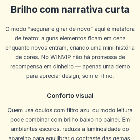
Brilho com narrativa curta
O modo “segurar e girar de novo” aqui é metáfora
de teatro: alguns elementos ficam em cena
enquanto novos entram, criando uma mini-história
de cores. No WINVIP não há promessa de
recompensa em dinheiro — apenas uma demo
Kameron Bacon
K
para apreciar design, som e ritmo.
2025-10-22 03:17:18
Ótimo site, pagamentos rápidos e ótimas probabilidades. O
suporte geralmente é rápido, às vezes pode ser lento, mas a
persistência compensa. Sou leal ao solo há 5 anos
Conforto visual
0
0
Quem usa óculos com filtro azul ou modo leitura
Randy Cha
R
2025-10-15 07:14:12
pode combinar com brilho baixo no painel. Em
Bom tempo para passar
ambientes escuros, reduza a luminosidade do
0
0
aparelho para equilibrar o contraste das gemas.