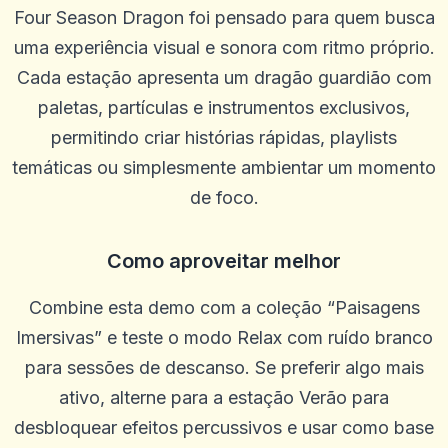
Four Season Dragon foi pensado para quem busca
uma experiência visual e sonora com ritmo próprio.
Cada estação apresenta um dragão guardião com
paletas, partículas e instrumentos exclusivos,
permitindo criar histórias rápidas, playlists
temáticas ou simplesmente ambientar um momento
de foco.
Como aproveitar melhor
Kameron Bacon
K
2025-10-22 03:17:18
Ótimo site, pagamentos rápidos e ótimas probabilidades. O
Combine esta demo com a coleção “Paisagens
suporte geralmente é rápido, às vezes pode ser lento, mas a
persistência compensa. Sou leal ao solo há 5 anos
Imersivas” e teste o modo Relax com ruído branco
0
0
para sessões de descanso. Se preferir algo mais
ativo, alterne para a estação Verão para
Randy Cha
R
2025-10-15 07:14:12
desbloquear efeitos percussivos e usar como base
Bom tempo para passar