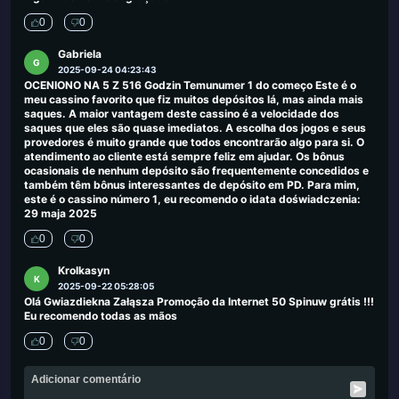
0
0
Gabriela
G
2025-09-24 04:23:43
OCENIONO NA 5 Z 516 Godzin Temunumer 1 do começo Este é o
meu cassino favorito que fiz muitos depósitos lá, mas ainda mais
saques. A maior vantagem deste cassino é a velocidade dos
saques que eles são quase imediatos. A escolha dos jogos e seus
provedores é muito grande que todos encontrarão algo para si. O
atendimento ao cliente está sempre feliz em ajudar. Os bônus
ocasionais de nenhum depósito são frequentemente concedidos e
também têm bônus interessantes de depósito em PD. Para mim,
este é o cassino número 1, eu recomendo o idata doświadczenia:
29 maja 2025
0
0
Krolkasyn
K
2025-09-22 05:28:05
Olá Gwiazdiekna Załąsza Promoção da Internet 50 Spinuw grátis !!!
Eu recomendo todas as mãos
0
0