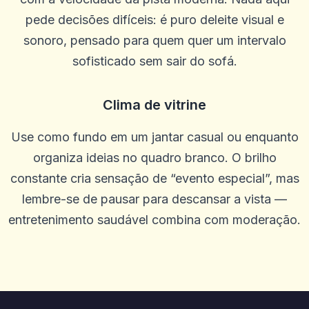
pede decisões difíceis: é puro deleite visual e
sonoro, pensado para quem quer um intervalo
Kameron Bacon
K
2025-10-22 03:17:18
sofisticado sem sair do sofá.
Ótimo site, pagamentos rápidos e ótimas probabilidades. O
suporte geralmente é rápido, às vezes pode ser lento, mas a
persistência compensa. Sou leal ao solo há 5 anos
Clima de vitrine
0
0
Use como fundo em um jantar casual ou enquanto
Randy Cha
R
2025-10-15 07:14:12
organiza ideias no quadro branco. O brilho
Bom tempo para passar
constante cria sensação de “evento especial”, mas
0
0
lembre-se de pausar para descansar a vista —
Wade Thurmond
W
2025-10-03 11:10:46
entretenimento saudável combina com moderação.
Deve ser um dos melhores cassinos do mercado, eu realmente
gosto deste
0
0
Wylee
W
2025-10-01 07:09:57
Ótima plataforma de jogos com muitas chances de vencer e