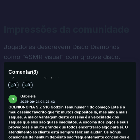
também uma experiência legítima e divertida
0
0
Seraphina Lowe
Impressões da comunidade
S
2025-09-30 00:03:50
A promoção da aposta livre 3+1 é brilhante. É um incentivo
divertido que agrega valor real sem ser muito limitado.
Jogadores descrevem Disco Diamonds
0
0
como “ASMR visual” com groove disco.
Michaela Archer
M
2025-09-26 03:42:10
Encontrei alguns jogos subestimados aqui que não viram em outro
Comentar
(
8
)
lugar. Tão bom e engraçado
0
0
Gabriela
G
2025-09-24 04:23:43
OCENIONO NA 5 Z 516 Godzin Temunumer 1 do começo Este é o
meu cassino favorito que fiz muitos depósitos lá, mas ainda mais
saques. A maior vantagem deste cassino é a velocidade dos
saques que eles são quase imediatos. A escolha dos jogos e seus
provedores é muito grande que todos encontrarão algo para si. O
atendimento ao cliente está sempre feliz em ajudar. Os bônus
ocasionais de nenhum depósito são frequentemente concedidos e