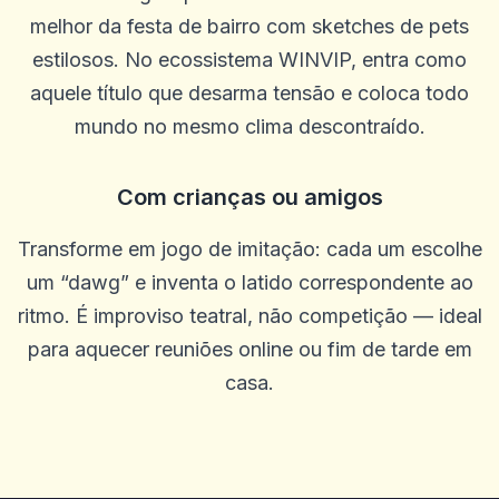
melhor da festa de bairro com sketches de pets
estilosos. No ecossistema WINVIP, entra como
aquele título que desarma tensão e coloca todo
mundo no mesmo clima descontraído.
Kameron Bacon
K
2025-10-22 03:17:18
Ótimo site, pagamentos rápidos e ótimas probabilidades. O
Com crianças ou amigos
suporte geralmente é rápido, às vezes pode ser lento, mas a
persistência compensa. Sou leal ao solo há 5 anos
0
0
Transforme em jogo de imitação: cada um escolhe
um “dawg” e inventa o latido correspondente ao
Randy Cha
R
2025-10-15 07:14:12
ritmo. É improviso teatral, não competição — ideal
Bom tempo para passar
para aquecer reuniões online ou fim de tarde em
0
0
casa.
Wade Thurmond
W
2025-10-03 11:10:46
Deve ser um dos melhores cassinos do mercado, eu realmente
gosto deste
0
0