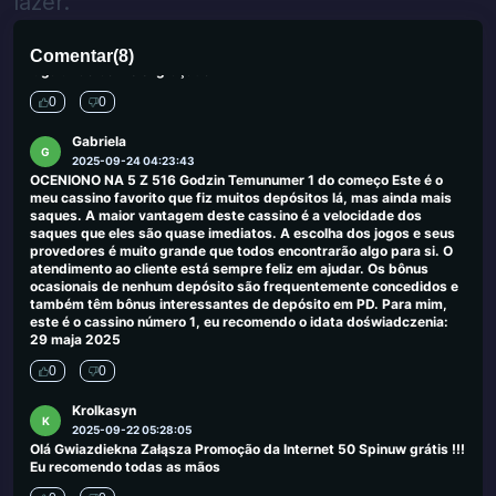
lazer.
Michaela Archer
M
2025-09-26 03:42:10
Encontrei alguns jogos subestimados aqui que não viram em outro
Comentar
(
8
)
lugar. Tão bom e engraçado
0
0
Gabriela
G
2025-09-24 04:23:43
OCENIONO NA 5 Z 516 Godzin Temunumer 1 do começo Este é o
meu cassino favorito que fiz muitos depósitos lá, mas ainda mais
saques. A maior vantagem deste cassino é a velocidade dos
saques que eles são quase imediatos. A escolha dos jogos e seus
provedores é muito grande que todos encontrarão algo para si. O
atendimento ao cliente está sempre feliz em ajudar. Os bônus
ocasionais de nenhum depósito são frequentemente concedidos e
também têm bônus interessantes de depósito em PD. Para mim,
este é o cassino número 1, eu recomendo o idata doświadczenia:
29 maja 2025
0
0
Krolkasyn
K
2025-09-22 05:28:05
Olá Gwiazdiekna Załąsza Promoção da Internet 50 Spinuw grátis !!!
Eu recomendo todas as mãos