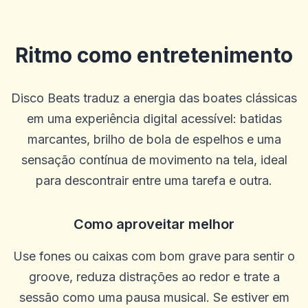
Ritmo como entretenimento
Disco Beats traduz a energia das boates clássicas
em uma experiência digital acessível: batidas
marcantes, brilho de bola de espelhos e uma
sensação contínua de movimento na tela, ideal
para descontrair entre uma tarefa e outra.
Como aproveitar melhor
Kameron Bacon
K
2025-10-22 03:17:18
Ótimo site, pagamentos rápidos e ótimas probabilidades. O
Use fones ou caixas com bom grave para sentir o
suporte geralmente é rápido, às vezes pode ser lento, mas a
groove, reduza distrações ao redor e trate a
persistência compensa. Sou leal ao solo há 5 anos
sessão como uma pausa musical. Se estiver em
0
0