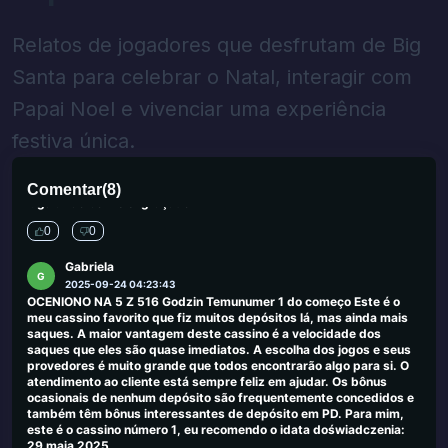
0
0
Seraphina Lowe
Relatos de jogadores que desfrutam de Big
S
2025-09-30 00:03:50
A promoção da aposta livre 3+1 é brilhante. É um incentivo
Santa para celebrar o Natal, interagir com
divertido que agrega valor real sem ser muito limitado.
Papai Noel e vivenciar uma experiência
0
0
festiva única.
Michaela Archer
M
2025-09-26 03:42:10
Encontrei alguns jogos subestimados aqui que não viram em outro
Comentar
(
8
)
lugar. Tão bom e engraçado
0
0
Gabriela
G
2025-09-24 04:23:43
OCENIONO NA 5 Z 516 Godzin Temunumer 1 do começo Este é o
meu cassino favorito que fiz muitos depósitos lá, mas ainda mais
saques. A maior vantagem deste cassino é a velocidade dos
saques que eles são quase imediatos. A escolha dos jogos e seus
provedores é muito grande que todos encontrarão algo para si. O
atendimento ao cliente está sempre feliz em ajudar. Os bônus
ocasionais de nenhum depósito são frequentemente concedidos e
também têm bônus interessantes de depósito em PD. Para mim,
este é o cassino número 1, eu recomendo o idata doświadczenia:
29 maja 2025