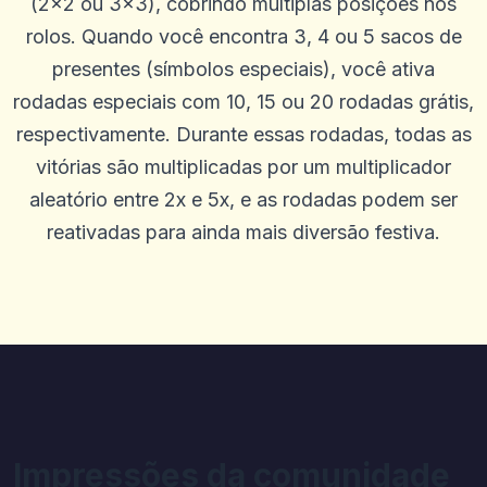
(2x2 ou 3x3), cobrindo múltiplas posições nos
Kameron Bacon
rolos. Quando você encontra 3, 4 ou 5 sacos de
K
2025-10-22 03:17:18
Ótimo site, pagamentos rápidos e ótimas probabilidades. O
presentes (símbolos especiais), você ativa
suporte geralmente é rápido, às vezes pode ser lento, mas a
rodadas especiais com 10, 15 ou 20 rodadas grátis,
persistência compensa. Sou leal ao solo há 5 anos
respectivamente. Durante essas rodadas, todas as
0
0
vitórias são multiplicadas por um multiplicador
Randy Cha
R
2025-10-15 07:14:12
aleatório entre 2x e 5x, e as rodadas podem ser
Bom tempo para passar
reativadas para ainda mais diversão festiva.
0
0
Wade Thurmond
W
2025-10-03 11:10:46
Deve ser um dos melhores cassinos do mercado, eu realmente
gosto deste
0
0
Wylee
W
2025-10-01 07:09:57
Ótima plataforma de jogos com muitas chances de vencer e
também uma experiência legítima e divertida
Impressões da comunidade