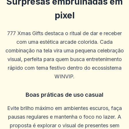
Surpresas embrulhadas em
pixel
777 Xmas Gifts destaca o ritual de dar e receber
com uma estética arcade colorida. Cada
combinação na tela vira uma pequena celebração
visual, perfeita para quem busca entretenimento
rápido com tema festivo dentro do ecossistema
WINVIP.
Kameron Bacon
K
2025-10-22 03:17:18
Ótimo site, pagamentos rápidos e ótimas probabilidades. O
Boas práticas de uso casual
suporte geralmente é rápido, às vezes pode ser lento, mas a
persistência compensa. Sou leal ao solo há 5 anos
0
0
Evite brilho máximo em ambientes escuros, faça
pausas regulares e mantenha o foco no lazer. A
Randy Cha
R
2025-10-15 07:14:12
proposta é explorar o visual de presentes sem
Bom tempo para passar