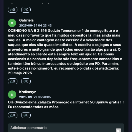
lugar. Tão bom e engraçado
0
0
Gabriela
G
2025-09-24 04:23:43
OCENIONO NA 5 Z 516 Godzin Temunumer 1 do começo Este é o
meu cassino favorito que fiz muitos depósitos lá, mas ainda mais
saques. A maior vantagem deste cassino é a velocidade dos
saques que eles são quase imediatos. A escolha dos jogos e seus
provedores é muito grande que todos encontrarão algo para si. O
atendimento ao cliente está sempre feliz em ajudar. Os bônus
ocasionais de nenhum depósito são frequentemente concedidos e
também têm bônus interessantes de depósito em PD. Para mim,
este é o cassino número 1, eu recomendo o idata doświadczenia:
29 maja 2025
0
0
Krolkasyn
K
2025-09-22 05:28:05
Olá Gwiazdiekna Załąsza Promoção da Internet 50 Spinuw grátis !!!
Eu recomendo todas as mãos
0
0