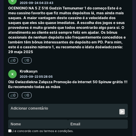
G
2025-09-24 04:23:43
OCENIONO NA 5 Z 516 Godzin Temunumer 1 do começo Este é o
meu cassino favorito que fiz muitos depósitos lá, mas ainda mais
saques. A maior vantagem deste cassino é a velocidade dos
saques que eles são quase imediatos. A escolha dos jogos e seus
provedores é muito grande que todos encontrarão algo para si. O
atendimento ao cliente está sempre feliz em ajudar. Os bônus
ocasionais de nenhum depósito são frequentemente concedidos e
também têm bônus interessantes de depósito em PD. Para mim,
este é o cassino número 1, eu recomendo o idata doświadczenia:
29 maja 2025
0
0
Krolkasyn
K
2025-09-22 05:28:05
Olá Gwiazdiekna Załąsza Promoção da Internet 50 Spinuw grátis !!!
Eu recomendo todas as mãos
0
0
Li e concordo com os termos e condições.