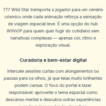
777 Wild Star transporta o jogador para um cenário
cósmico onde cada animação reforça a sensação
de viagem espacial leve. É uma opção do hub
WINVIP para quem quer fugir do cotidiano sem
narrativas complexas — apenas cor, ritmo e
exploração visual.
Kameron Bacon
K
2025-10-22 03:17:18
Ótimo site, pagamentos rápidos e ótimas probabilidades. O
suporte geralmente é rápido, às vezes pode ser lento, mas a
Curadoria e bem-estar digital
persistência compensa. Sou leal ao solo há 5 anos
0
0
Intercale sessões curtas com alongamentos ou
pausas para os olhos, já que telas muito brilhantes
Randy Cha
R
2025-10-15 07:14:12
podem cansar. O foco do portal é lazer
Bom tempo para passar
responsável: aproveite o tema espacial como
0
0
descanso mental e descubra outras experiências
Wade Thurmond
W
2025-10-03 11:10:46