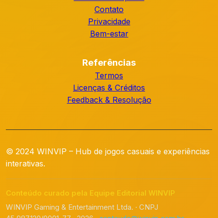
Contato
Privacidade
Bem-estar
Referências
Termos
Licenças & Créditos
Feedback & Resolução
© 2024 WINVIP – Hub de jogos casuais e experiências
interativas.
Conteúdo curado pela Equipe Editorial WINVIP
WINVIP Gaming & Entertainment Ltda. · CNPJ