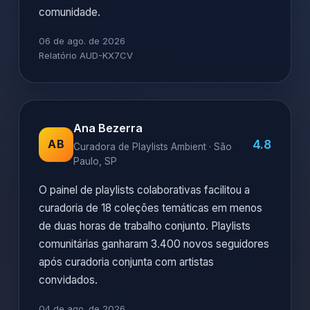
comunidade.
06 de ago. de 2026
Relatório AUD-KX7CV
Ana Bezerra
4.8
AB
Curadora de Playlists Ambient · São
Paulo, SP
O painel de playlists colaborativas facilitou a
curadoria de 18 coleções temáticas em menos
de duas horas de trabalho conjunto. Playlists
comunitárias ganharam 3.400 novos seguidores
após curadoria conjunta com artistas
convidados.
04 de ago. de 2026