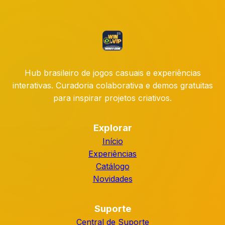
Hub brasileiro de jogos casuais e experiências
interativas. Curadoria colaborativa e demos gratuitas
para inspirar projetos criativos.
Explorar
Início
Experiências
Catálogo
Novidades
Suporte
Central de Suporte