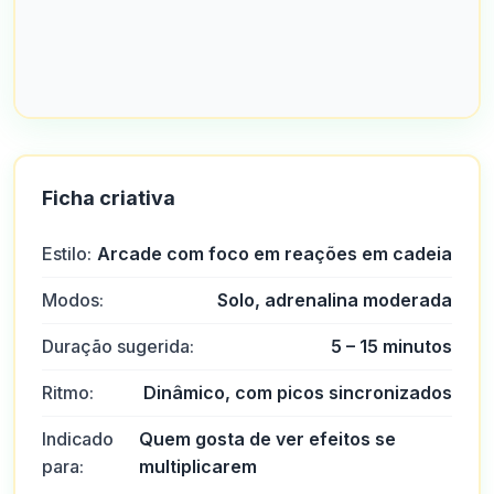
Ficha criativa
Estilo:
Arcade com foco em reações em cadeia
Modos:
Solo, adrenalina moderada
Duração sugerida:
5 – 15 minutos
Ritmo:
Dinâmico, com picos sincronizados
Indicado
Quem gosta de ver efeitos se
para:
multiplicarem